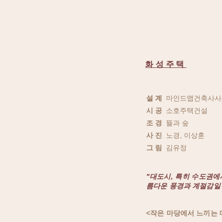
​화성주택
설 계
마인드맵건축사사무소,
시 공
소호주택건설
조 경
뜰과 숲
사 진
노경, 이상훈
​그 림
김유정
"대도시, 특히 수도권에
름다운 풍경과 계절감일 
<작은 마당에서 느끼는 